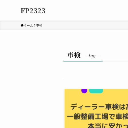
FP2323
ホーム
車検
車検
– tag –