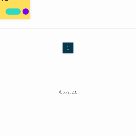
1
©
FP2323.